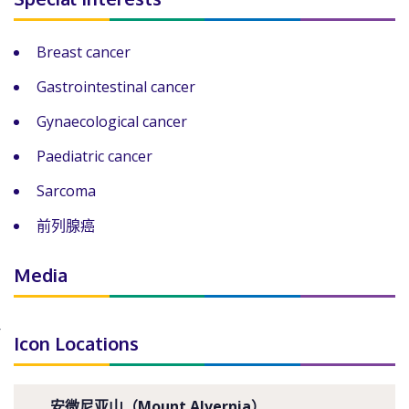
Breast cancer
Gastrointestinal cancer
Gynaecological cancer
Paediatric cancer
Sarcoma
前列腺癌
Media
Icon Locations
安微尼亚山（Mount Alvernia）